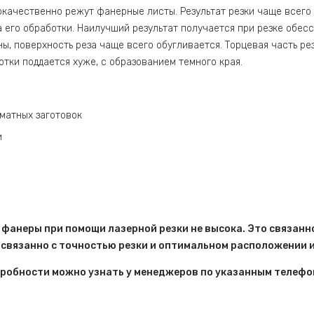
качественно режут фанерные листы. Результат резки чаще всего з
а его обработки. Наилучший результат получается при резке обес
, поверхность реза чаще всего обугливается. Торцевая часть рез
тки поддается хуже, с образованием темного края.
матных заготовок
и
 фанеры при помощи лазерной резки не высока. Это связанно
 связанно с точностью резки и оптимальном расположении и
робности можно узнать у менеджеров по указанным телефо