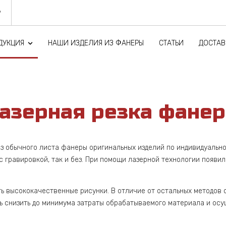
9
ДУКЦИЯ
НАШИ ИЗДЕЛИЯ ИЗ ФАНЕРЫ
СТАТЬИ
ДОСТАВ
ые детали
повышенной влагостойкости для строительства
а­зер­ная рез­ка фа­не­
з обычного листа фанеры оригинальных изделий по индивидуально
с гравировкой, так и без. При помощи лазерной технологии появ
ть высококачественные рисунки. В отличие от остальных методов 
ть снизить до минимума затраты обрабатываемого материала и ос