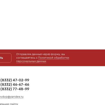
Отправляя данные через форму, вы
ть
соглашаетесь с
Политикой обработки
персональных данных
 (8332) 47-02-99
 (8332) 46-67-46
 (8332) 77-48-99
rovdvp@yandex.ru
здание сайта: