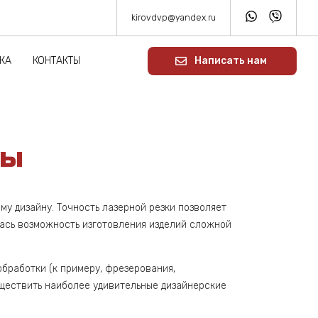
kirovdvp@yandex.ru
КА
КОНТАКТЫ
Написать нам
ры
му дизайну. Точность лазерной резки позволяет
илась возможность изготовления изделий сложной
обработки (к примеру, фрезерования,
уществить наиболее удивительные дизайнерские