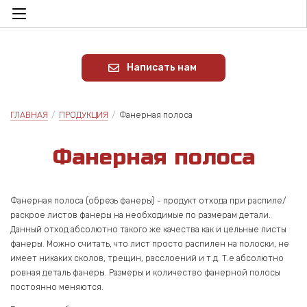
Написать нам
ГЛАВНАЯ
/
ПРОДУКЦИЯ
/
Фанерная полоса
Фа­нер­ная по­ло­са
Фанерная полоса (обрезь фанеры) - продукт отхода при распиле/
раскрое листов фанеры на необходимые по размерам детали.
Данный отход абсолютно такого же качества как и цельные листы
фанеры. Можно считать, что лист просто распилен на полоски, не
имеет никаких сколов, трещин, расслоений и т.д. Т.е абсолютно
ровная деталь фанеры. Размеры и количество фанерной полосы
постоянно меняются.