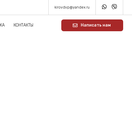
kirovdvp@yandex.ru
КА
КОНТАКТЫ
Написать нам