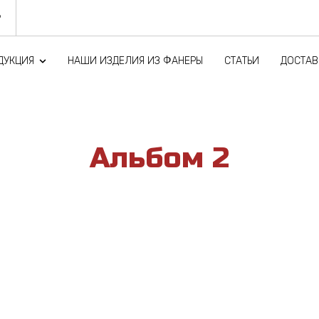
9
ДУКЦИЯ
НАШИ ИЗДЕЛИЯ ИЗ ФАНЕРЫ
СТАТЬИ
ДОСТАВ
ые детали
повышенной влагостойкости для строительства
Аль­бом 2